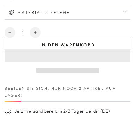
MATERIAL & PFLEGE
Anzahl
Verringere
Erhöhe
die
die
IN DEN WARENKORB
Menge
Menge
für
für
Kaschmir
Kaschmir
Reisedecke
Reisedecke
JOURNEY
JOURNEY
-
-
Purple
Purple
BEEILEN SIE SICH, NUR NOCH 2 ARTIKEL AUF
LAGER!
Jetzt versandbereit. In 2-3 Tagen bei dir (DE)