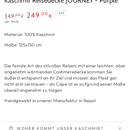
Kaschmir Reisedecke JOURNEY - Purple
,00
249
–29%
349
,00
€
€
Regulärer
Verkaufspreis
inkl. MwSt.
Preis
Material: 100% Kaschmir
Maße: 125x150 cm
Die feinste Art des stilvollen Reisen: mit einer leichten, aber
angenehm wärmenden Cashmeredecke kommen Sie
äußerst entspannt an ihr Ziel und müssen das Plaid gar
nicht erst verstauen - als Cape ist es aufgrund seiner Maße
überall angenehm zu tragen
Handgewebt in unserer Manufaktur in Nepal
WOHER KOMMT UNSER KASCHMIR?