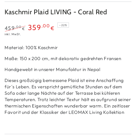
Kaschmir Plaid LIVING - Coral Red
,00
359
–22%
459
,00
€
€
Regulärer
Verkaufspreis
inkl. MwSt.
Preis
Material:
100% Kaschmir
Maße: 150 x 200 cm, mit dekorativ gedrehten Fransen
Handgewebt in unserer Manufaktur in Nepal
Dieses großzügig bemessene Plaid ist eine Anschaffung
für´s Leben. Es verspricht gemütliche Stunden auf dem
Sofa oder lange Nächte auf der Terrasse bei kühleren
Temperaturen. Trotz leichter Textur hält es aufgrund seiner
thermischen Eigenschaften wunderbar warm. Ein zeitloser
Favorit und der Klassiker der LEOMAX Living Kollektion