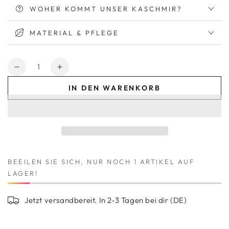
WOHER KOMMT UNSER KASCHMIR?
MATERIAL & PFLEGE
Anzahl
Verringere
Erhöhe
die
die
IN DEN WARENKORB
Menge
Menge
für
für
Kaschmir
Kaschmir
Plaid
Plaid
LIVING
LIVING
-
-
Coral
Coral
BEEILEN SIE SICH, NUR NOCH 1 ARTIKEL AUF
Red
Red
LAGER!
Jetzt versandbereit. In 2-3 Tagen bei dir (DE)